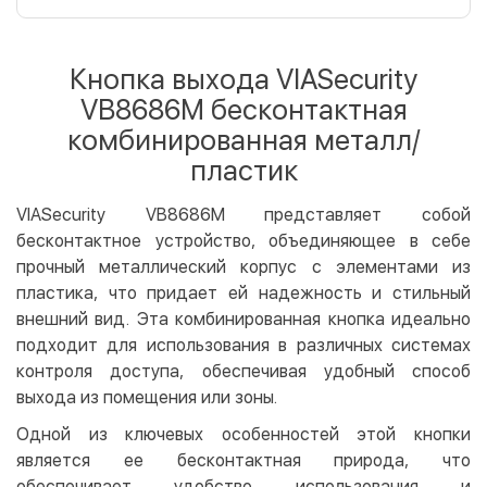
Оплата картой на сайте
Бесплатно
Privat24
Кнопка выхода VIASecurity
LiqPay
VB8686M бесконтактная
Apple Pay
комбинированная металл/
Google Pay
пластик
Безналичный расчет
Бесплатно
VIASecurity VB8686M представляет собой
Оплата на карту юр.лица
бесконтактное устройство, объединяющее в себе
Оплата на счет юр.лица
прочный металлический корпус с элементами из
пластика, что придает ей надежность и стильный
Кредит
внешний вид. Эта комбинированная кнопка идеально
Мгновенная рассрочка (Приватбанк)
подходит для использования в различных системах
Оплата частями (Приватбанк)
контроля доступа, обеспечивая удобный способ
Покупка частями (Монобанк)
выхода из помещения или зоны.
Одной из ключевых особенностей этой кнопки
является ее бесконтактная природа, что
обеспечивает удобство использования и