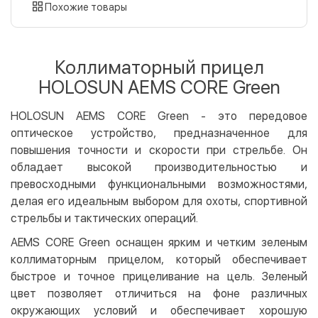
картой
Похожие товары
Оплата картой на сайте
Бесплатно
Privat24
Коллиматорный прицел
LiqPay
HOLOSUN AEMS CORE Green
Apple Pay
Google Pay
HOLOSUN AEMS CORE Green - это передовое
оптическое устройство, предназначенное для
Безналичный расчет
Бесплатно
повышения точности и скорости при стрельбе. Он
Оплата на карту юр.лица
обладает высокой производительностью и
Оплата на счет юр.лица
превосходными функциональными возможностями,
делая его идеальным выбором для охоты, спортивной
Кредит
стрельбы и тактических операций.
Мгновенная рассрочка (Приватбанк)
AEMS CORE Green оснащен ярким и четким зеленым
Оплата частями (Приватбанк)
коллиматорным прицелом, который обеспечивает
Покупка частями (Монобанк)
быстрое и точное прицеливание на цель. Зеленый
цвет позволяет отличиться на фоне различных
окружающих условий и обеспечивает хорошую