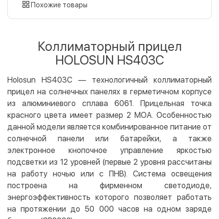
картой
Похожие товары
Оплата картой на сайте
Бесплатно
Privat24
Коллиматорный прицел
LiqPay
HOLOSUN HS403C
Apple Pay
Google Pay
Holosun HS403C — технологичный коллиматорный
прицел на солнечных панелях в герметичном корпусе
Безналичный расчет
Бесплатно
из алюминиевого сплава 6061. Прицельная точка
Оплата на карту юр.лица
красного цвета имеет размер 2 МОА. Особенностью
Оплата на счет юр.лица
данной модели является комбинированное питание от
солнечной панели или батарейки, а также
Кредит
электронное кнопочное управление яркостью
Мгновенная рассрочка (Приватбанк)
подсветки из 12 уровней (первые 2 уровня рассчитаны
Оплата частями (Приватбанк)
на работу ночью или с ПНВ). Система освещения
построена на фирменном светодиоде,
Покупка частями (Монобанк)
энергоэффективность которого позволяет работать
на протяжении до 50 000 часов на одном заряде