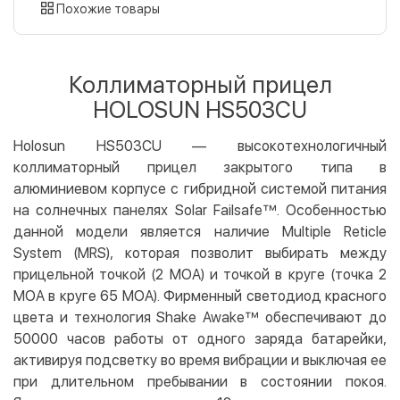
картой
Похожие товары
Оплата картой на сайте
Бесплатно
Privat24
Коллиматорный прицел
LiqPay
HOLOSUN HS503CU
Apple Pay
Google Pay
Holosun HS503CU — высокотехнологичный
коллиматорный прицел закрытого типа в
Безналичный расчет
Бесплатно
алюминиевом корпусе с гибридной системой питания
Оплата на карту юр.лица
на солнечных панелях Solar Failsafe™. Особенностью
Оплата на счет юр.лица
данной модели является наличие Multiple Reticle
System (MRS), которая позволит выбирать между
Кредит
прицельной точкой (2 МОА) и точкой в круге (точка 2
Мгновенная рассрочка (Приватбанк)
МОА в круге 65 МОА). Фирменный светодиод красного
Оплата частями (Приватбанк)
цвета и технология Shake Awake™ обеспечивают до
50000 часов работы от одного заряда батарейки,
Покупка частями (Монобанк)
активируя подсветку во время вибрации и выключая ее
при длительном пребывании в состоянии покоя.