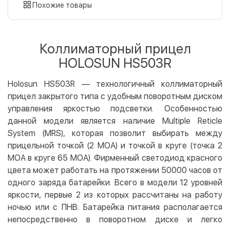
картой
Похожие товары
Оплата картой на сайте
Бесплатно
Privat24
Коллиматорный прицел
LiqPay
HOLOSUN HS503R
Apple Pay
Google Pay
Holosun HS503R — технологичный коллиматорный
прицел закрытого типа с удобным поворотным диском
Безналичный расчет
Бесплатно
управления яркостью подсветки. Особенностью
Оплата на карту юр.лица
данной модели является наличие Multiple Reticle
Оплата на счет юр.лица
System (MRS), которая позволит выбирать между
прицельной точкой (2 МОА) и точкой в круге (точка 2
Кредит
МОА в круге 65 МОА). Фирменный светодиод красного
Мгновенная рассрочка (Приватбанк)
цвета может работать на протяжении 50000 часов от
Оплата частями (Приватбанк)
одного заряда батарейки. Всего в модели 12 уровней
яркости, первые 2 из которых рассчитаны на работу
Покупка частями (Монобанк)
ночью или с ПНВ. Батарейка питания располагается
непосредственно в поворотном диске и легко