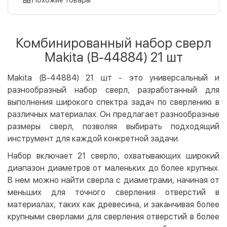
Оплата картой на сайте
Бесплатно
Privat24
Комбинированный набор сверл
LiqPay
Makita (B-44884) 21 шт
Apple Pay
Google Pay
Makita (B-44884) 21 шт - это универсальный и
разнообразный набор сверл, разработанный для
Безналичный расчет
Бесплатно
выполнения широкого спектра задач по сверлению в
Оплата на карту юр.лица
различных материалах. Он предлагает разнообразные
Оплата на счет юр.лица
размеры сверл, позволяя выбирать подходящий
инструмент для каждой конкретной задачи.
Кредит
Набор включает 21 сверло, охватывающих широкий
Мгновенная рассрочка (Приватбанк)
диапазон диаметров от маленьких до более крупных.
Оплата частями (Приватбанк)
В нем можно найти сверла с диаметрами, начиная от
Покупка частями (Монобанк)
меньших для точного сверления отверстий в
материалах, таких как древесина, и заканчивая более
крупными сверлами для сверления отверстий в более