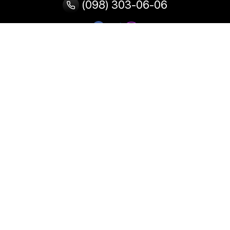
(098) 303-06-06
Категории
Популярные
Популярные
Популярные
категории
товары
запросы
Тепловизор
Прибор ночного видения
Бинокулярная лупа
Выжигатель по дереву
Ультразвуковая ванна
Паяльник
Паяльная станция