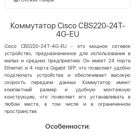
Оплата картой на сайте
Бесплатно
Privat24
Коммутатор Cisco CBS220-24T-
LiqPay
4G-EU
Apple Pay
Google Pay
Cisco CBS220-24T-4G-EU - это мощное сетевое
устройство, предназначенное для использования в
Безналичный расчет
Бесплатно
малых и средних предприятиях. Он имеет 24 порта
Оплата на карту юр.лица
Ethernet и 4 порта Gigabit SFP, что позволяет удобно
Оплата на счет юр.лица
подключать устройства и обеспечивает высокую
скорость передачи данных. Коммутатор имеет
Кредит
компактный размер и удобную монтажную
Мгновенная рассрочка (Приватбанк)
конструкцию, что позволяет его устанавливать в
Оплата частями (Приватбанк)
любом месте, в том числе и в ограниченном
пространстве.
Покупка частями (Монобанк)
Особенности: