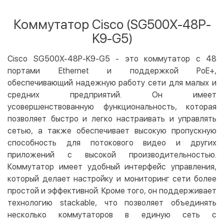
Оплата картой на сайте
Бесплатно
Privat24
Коммутатор Cisco (SG500X-48P-
LiqPay
K9-G5)
Apple Pay
Google Pay
Cisco SG500X-48P-K9-G5 - это коммутатор с 48
портами Ethernet и поддержкой PoE+,
Безналичный расчет
Бесплатно
обеспечивающий надежную работу сети для малых и
Оплата на карту юр.лица
средних предприятий. Он имеет
Оплата на счет юр.лица
усовершенствованную функциональность, которая
позволяет быстро и легко настраивать и управлять
Кредит
сетью, а также обеспечивает высокую пропускную
Мгновенная рассрочка (Приватбанк)
способность для потокового видео и других
Оплата частями (Приватбанк)
приложений с высокой производительностью.
Коммутатор имеет удобный интерфейс управления,
Покупка частями (Монобанк)
который делает настройку и мониторинг сети более
простой и эффективной. Кроме того, он поддерживает
технологию stackable, что позволяет объединять
несколько коммутаторов в единую сеть с