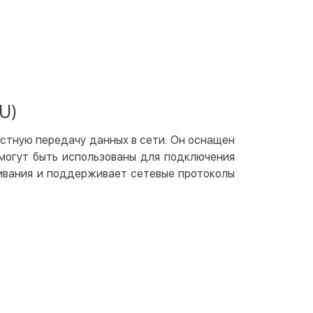
ичными
той
артой на сайте
Бесплатно
at24
ay
U)
e Pay
le Pay
стную передачу данных в сети. Он оснащен
 могут быть использованы для подключения
чный расчет
Бесплатно
ивания и поддерживает сетевые протоколы
та на карту юр.лица
та на счет юр.лица
венная рассрочка (Приватбанк)
та частями (Приватбанк)
пка частями (Монобанк)