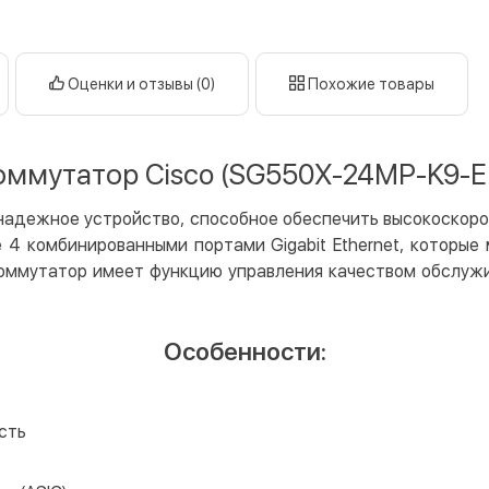
нал
кар
Оценки и отзывы (0)
Похожие товары
Оплата к
Priv
LiqP
оммутатор Cisco (SG550X-24MP-K9-E
Appl
Goog
надежное устройство, способное обеспечить высокоскоро
е 4 комбинированными портами Gigabit Ethernet, которые
Безнали
Коммутатор имеет функцию управления качеством обслуж
Опла
Опла
Особенности:
Кредит
Мгно
Опла
сть
Поку