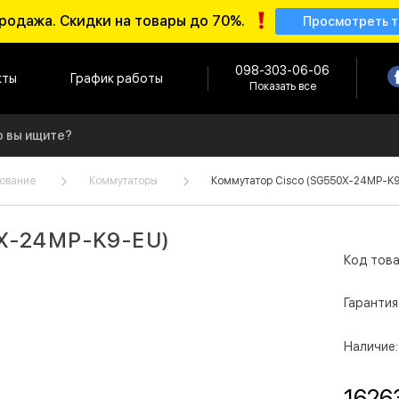
родажа. Скидки на товары до 70%.
Просмотреть 
098-303-06-06
кты
График работы
Показать все
ование
Коммутаторы
Коммутатор Cisco (SG550X-24MP-K
0X-24MP-K9-EU)
Код това
Гарантия
Наличие:
1626