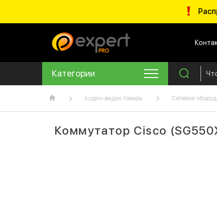
Расп
Конта
Категории
Аудио-видео товары
Сетевое оборуд
Коммутатор Cisco (SG55