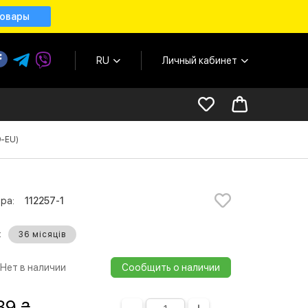
товары
RU
Личный кабинет
9-EU)
ра:
112257-1
:
36 місяців
Нет в наличии
Сообщить о наличии
39