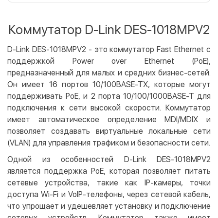
Оплата картой на сайте
Бесплатно
Privat24
Коммутатор D-Link DES-1018MPV2
LiqPay
Apple Pay
D-Link DES-1018MPV2 - это коммутатор Fast Ethernet с
Google Pay
поддержкой Power over Ethernet (PoE),
предназначенный для малых и средних бизнес-сетей.
Безналичный расчет
Бесплатно
Он имеет 16 портов 10/100BASE-TX, которые могут
Оплата на карту юр.лица
поддерживать PoE, и 2 порта 10/100/1000BASE-T для
подключения к сети высокой скорости. Коммутатор
Оплата на счет юр.лица
имеет автоматическое определение MDI/MDIX и
Кредит
позволяет создавать виртуальные локальные сети
(VLAN) для управления трафиком и безопасности сети.
Мгновенная рассрочка (Приватбанк)
Оплата частями (Приватбанк)
Одной из особенностей D-Link DES-1018MPV2
Покупка частями (Монобанк)
является поддержка PoE, которая позволяет питать
сетевые устройства, такие как IP-камеры, точки
доступа Wi-Fi и VoIP-телефоны, через сетевой кабель,
что упрощает и удешевляет установку и подключение
сетевых устройств. Коммутатор также имеет