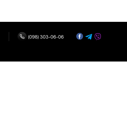
(098) 303-06-06
ство с нами
 оплата
Адрес:
г. Киев, улица
возврат
Б.Васильковская 72
График работы:
Ежедневно:
10:00-19:00
льское
е