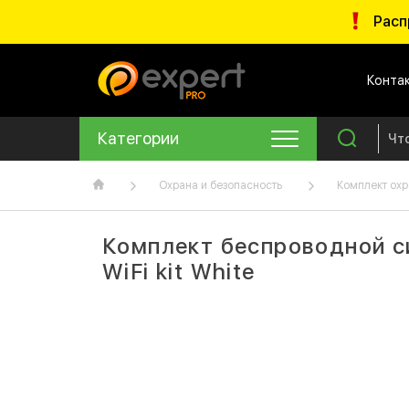
Расп
Конта
Категории
Охрана и безопасность
Комплект охр
Комплект беспроводной с
WiFi kit White