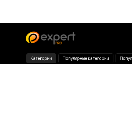
Категории
Популярные категории
Попул
Тепловизор
Прибор ночного видения
Бинокулярная лупа
Выжигатель по дереву
Ультразвуковая ванна