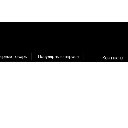
ярные товары
Популярные запросы
Контакты
Паяльная станция
Сотрудниче
Мультиметр
Доставка и
Коллиматорный прицел
Гарантия и 
Тепловизионный прицел
О нас
Токовые клещи
Пользовате
соглашени