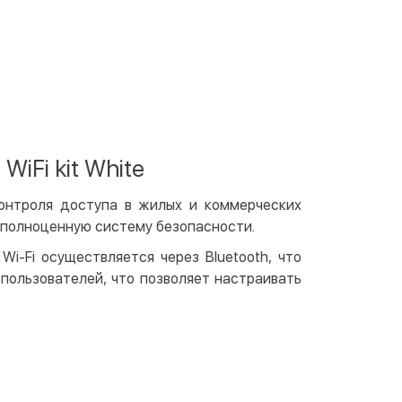
 отделении Justin
По тарифам перевозчика
ичными
той
артой на сайте
Бесплатно
at24
ay
iFi kit White
e Pay
le Pay
контроля доступа в жилых и коммерческих
т полноценную систему безопасности.
чный расчет
Бесплатно
i-Fi осуществляется через Bluetooth, что
та на карту юр.лица
пользователей, что позволяет настраивать
та на счет юр.лица
венная рассрочка (Приватбанк)
та частями (Приватбанк)
пка частями (Монобанк)