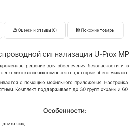
Оплата в
нал
кар
Оплата к
Оценки и отзывы (0)
Похожие товары
Priv
LiqP
проводной сигнализации U-Prox MP W
Appl
Goog
современное решение для обеспечения безопасности и 
т несколько ключевых компонентов, которые обеспечиваю
Безнали
ивается с помощью мобильного приложения. Настройка W
Опла
ятным. Комплект поддерживает до 30 групп охраны и 60 
Опла
Кредит
Особенности:
Мгно
Опла
т движения;
Поку