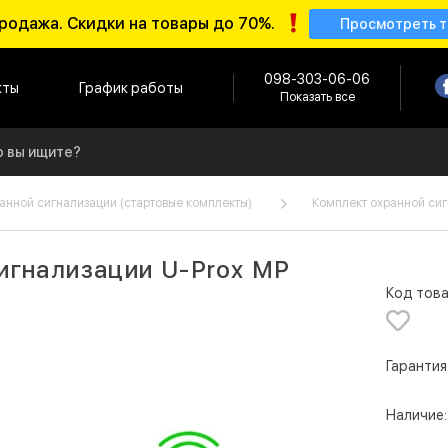
родажа. Скидки на товары до 70%.
Просмотреть 
098-303-06-06
кты
График работы
Показать все
анной сигнализации (стартовые комплекты)
Комплект охранной сиг
игнализации U-Prox MP
Код това
Гарантия
Наличие: