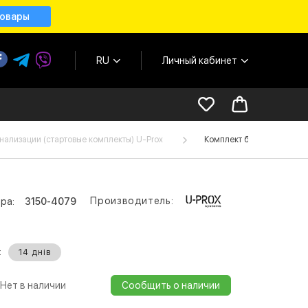
товары
RU
Личный кабинет
нализации (стартовые комплекты) U-Prox
Комплект беспроводной си
Производитель:
ра:
3150-4079
:
14 днів
Нет в наличии
Сообщить о наличии