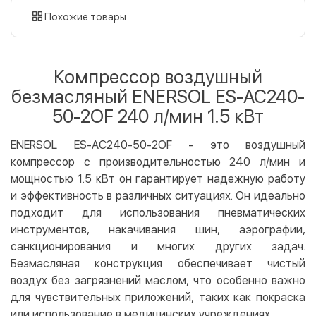
картой
Похожие товары
Оплата картой на сайте
Бесплатно
Privat24
Компрессор воздушный
LiqPay
безмасляный ENERSOL ES-AC240-
Apple Pay
50-2OF 240 л/мин 1.5 кВт
Google Pay
ENERSOL ES-AC240-50-2OF - это воздушный
Безналичный расчет
Бесплатно
компрессор с производительностью 240 л/мин и
Оплата на карту юр.лица
мощностью 1.5 кВт он гарантирует надежную работу
Оплата на счет юр.лица
и эффективность в различных ситуациях. Он идеально
подходит для использования пневматических
Кредит
инструментов, накачивания шин, аэрографии,
Мгновенная рассрочка (Приватбанк)
санкционирования и многих других задач.
Оплата частями (Приватбанк)
Безмасляная конструкция обеспечивает чистый
Покупка частями (Монобанк)
воздух без загрязнений маслом, что особенно важно
для чувствительных приложений, таких как покраска
или использование в медицинских учреждениях.