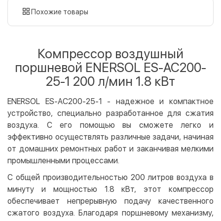
картой
Похожие товары
Оплата картой на сайте
Бесплатно
Privat24
Компрессор воздушный
LiqPay
поршневой ENERSOL ES-AC200-
Apple Pay
25-1 200 л/мин 1.8 кВт
Google Pay
ENERSOL ES-AC200-25-1 - надежное и компактное
Безналичный расчет
Бесплатно
устройство, специально разработанное для сжатия
Оплата на карту юр.лица
воздуха. С его помощью вы сможете легко и
Оплата на счет юр.лица
эффективно осуществлять различные задачи, начиная
от домашних ремонтных работ и заканчивая мелкими
Кредит
промышленными процессами.
Мгновенная рассрочка (Приватбанк)
С общей производительностью 200 литров воздуха в
Оплата частями (Приватбанк)
минуту и мощностью 1.8 кВт, этот компрессор
Покупка частями (Монобанк)
обеспечивает непрерывную подачу качественного
сжатого воздуха. Благодаря поршневому механизму,