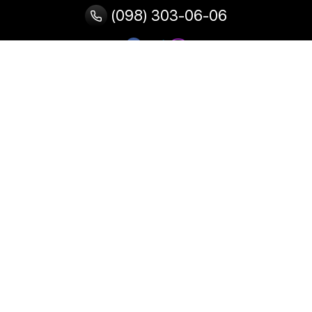
(098) 303-06-06
Категории
Популярные
Популярные
Популярные
категории
товары
запросы
Тепловизор
Прибор ночного видения
Бинокулярная лупа
Выжигатель по дереву
Ультразвуковая ванна
Паяльник