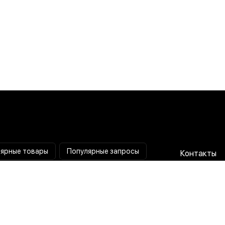
ярные товары
Популярные запросы
Контакты
Паяльная станция
Сотрудниче
Мультиметр
Доставка и
Коллиматорный прицел
Гарантия и 