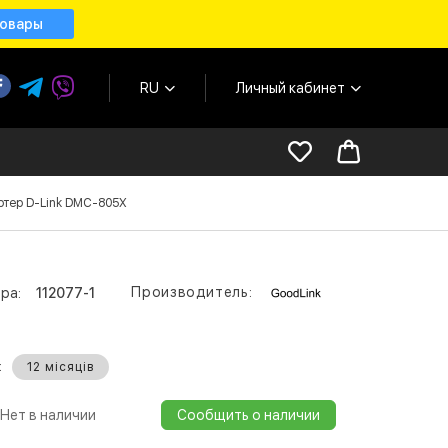
товары
RU
Личный кабинет
ртер D-Link DMC-805X
Производитель:
ра:
112077-1
:
12 місяців
Нет в наличии
Сообщить о наличии