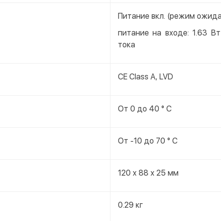
Питание вкл. (режим ожида
питание на входе: 1.63 В
тока
CE Class A, LVD
От 0 до 40 ° C
От -10 до 70 ° C
120 х 88 х 25 мм
0.29 кг