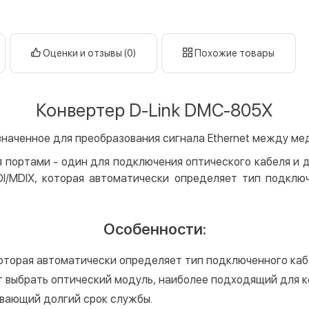
Оплата в
нал
кар
Оценки и отзывы (0)
Похожие товары
Оплата к
Priv
Конвертер D-Link DMC-805X
LiqP
Appl
значенное для преобразования сигнала Ethernet между ме
Goog
 портами - один для подключения оптического кабеля и д
Безнали
/MDIX, которая автоматически определяет тип подклю
Опла
Опла
Особенности:
Кредит
оторая автоматически определяет тип подключенного каб
Мгно
т выбрать оптический модуль, наиболее подходящий для 
Опла
ивающий долгий срок службы.
Поку