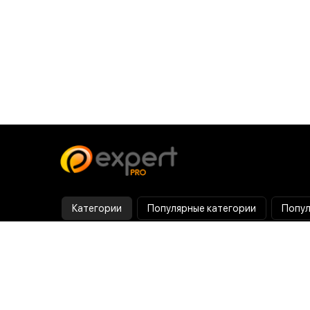
Категории
Популярные категории
Попул
Тепловизор
Прибор ночного видения
Бинокулярная лупа