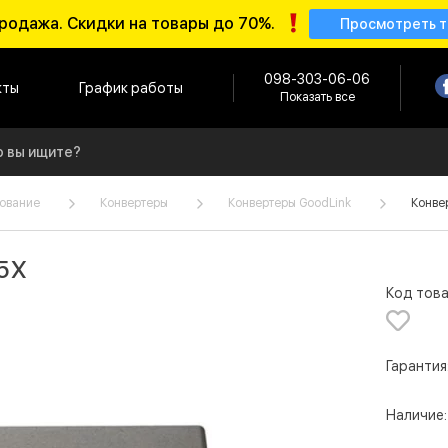
родажа. Скидки на товары до 70%.
Просмотреть 
098-303-06-06
кты
График работы
Показать все
ование
Конвертеры
Конвертеры GoodLink
Конве
5X
Код това
Гарантия
Наличие: