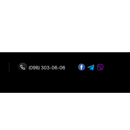
(098) 303-06-06
ство с нами
 оплата
Адрес:
г. Киев, улица
возврат
Б.Васильковская 72