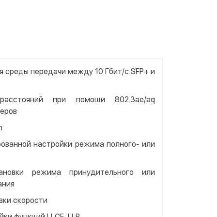
я среды передачи между 10 Гбит/с SFP+ и
расстояний при помощи 802.3ae/aq
веров
h
ованной настройки режима полного- или
ановки режима принудительного или
ания
вки скорости
ки функций LLCF, LLR