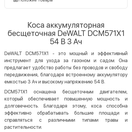
Оплата картой на сайте
Бесплатно
Privat24
Коса аккумуляторная
LiqPay
бесщеточная DeWALT DCM571X1
Apple Pay
54 В 3 Ач
Google Pay
DeWALT DCM571X1 - это мощный и эффективный
Безналичный расчет
Бесплатно
инструмент для ухода за газоном и садом. Она
Оплата на карту юр.лица
предлагает удобство работы без проводов и свободу
Оплата на счет юр.лица
передвижения, благодаря встроенному аккумулятору
емкостью 3 Ач и высокому напряжению 54 В.
Кредит
DCM571X1 оснащена бесщеточным двигателем,
Мгновенная рассрочка (Приватбанк)
который обеспечивает повышенную мощность и
Оплата частями (Приватбанк)
долговечность. Благодаря этому, коса способна
Покупка частями (Монобанк)
эффективно обрабатывать большие площади и
справляться с различными типами травы и
растительности.