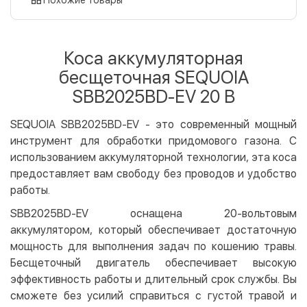
Оплата картой на сайте
Бесплатно
Privat24
Коса аккумуляторная
LiqPay
бесщеточная SEQUOIA
Apple Pay
SBB2025BD-EV 20 В
Google Pay
SEQUOIA SBB2025BD-EV - это современный мощный
Безналичный расчет
Бесплатно
инструмент для обработки придомового газона. С
Оплата на карту юр.лица
использованием аккумуляторной технологии, эта коса
Оплата на счет юр.лица
предоставляет вам свободу без проводов и удобство
работы.
Кредит
SBB2025BD-EV оснащена 20-вольтовым
Мгновенная рассрочка (Приватбанк)
аккумулятором, который обеспечивает достаточную
Оплата частями (Приватбанк)
мощность для выполнения задач по кошению травы.
Покупка частями (Монобанк)
Бесщеточный двигатель обеспечивает высокую
эффективность работы и длительный срок службы. Вы
сможете без усилий справиться с густой травой и