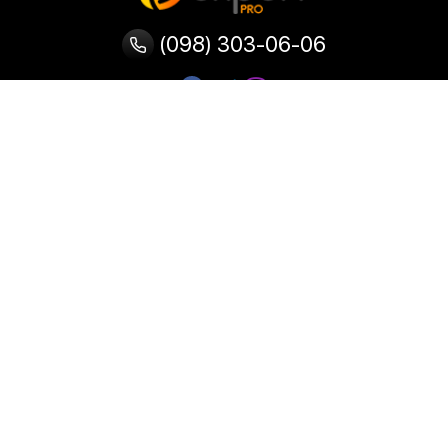
(098) 303-06-06
Категории
Популярные
Популярные
Популярные
категории
товары
запросы
Тепловизор
Прибор ночного видения
Бинокулярная лупа
Выжигатель по дереву
Ультразвуковая ванна
Паяльник