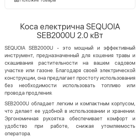
Оплата картой на сайте
Бесплатно
Privat24
Коса електрична SEQUOIA
LiqPay
SEB2000U 2.0 кВт
Apple Pay
Google Pay
SEQUOIA SEB2000U - это мощный и эффективный
инструмент, предназначенный для кошения травы и
Безналичный расчет
Бесплатно
скашивания растительности на вашем садовом
Оплата на карту юр.лица
участке или газоне. Благодаря своей электрической
Оплата на счет юр.лица
конструкции, она предлагает простоту использования
без необходимости использовать топливо или
Кредит
провода продления.
Мгновенная рассрочка (Приватбанк)
SEB2000U обладает легким и компактным корпусом,
Оплата частями (Приватбанк)
что делает ее удобной в использовании и хранении.
Покупка частями (Монобанк)
Эргономичная рукоятка обеспечивает комфорт и
удобство при работе, снижая утомляемость
оператора.