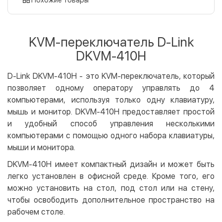
Оплата картой на сайте
Бесплатно
Privat24
KVM-переключатель D-Link
LiqPay
DKVM-410H
Apple Pay
Google Pay
D-Link DKVM-410H - это KVM-переключатель, который
позволяет одному оператору управлять до 4
Безналичный расчет
Бесплатно
компьютерами, используя только одну клавиатуру,
Оплата на карту юр.лица
мышь и монитор. DKVM-410H предоставляет простой
Оплата на счет юр.лица
и удобный способ управления несколькими
компьютерами с помощью одного набора клавиатуры,
Кредит
мыши и монитора.
Мгновенная рассрочка (Приватбанк)
DKVM-410H имеет компактный дизайн и может быть
Оплата частями (Приватбанк)
легко установлен в офисной среде. Кроме того, его
Покупка частями (Монобанк)
можно установить на стол, под стол или на стену,
чтобы освободить дополнительное пространство на
рабочем столе.