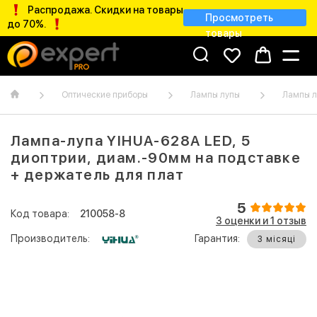
Распродажа. Скидки на товары
Просмотреть
до 70%.
товары
Оптические приборы
Лампы лупы
Лампы л
Лампа-лупа YIHUA-628A LED, 5
диоптрии, диам.-90мм на подставке
+ держатель для плат
5
Код товара:
210058-8
3 оценки и 1 отзыв
Производитель:
Гарантия:
3 місяці