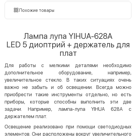
наличными
картой
Похожие товары
Оплата картой на сайте
Бесплатно
Privat24
Лампа лупа YIHUA-628A
LiqPay
LED 5 диоптрий + держатель для
Apple Pay
плат
Google Pay
Для работы с мелкими деталями необходимо
Безналичный расчет
Бесплатно
дополнительное оборудование, например,
Оплата на карту юр.лица
увеличительное стекло. В таких ситуациях очень
Оплата на счет юр.лица
важно не забыть и об освещении. Всегда можно
приобрести такие инструменты отдельно, но есть
Кредит
приборы, которые способны выполнить эти две
Мгновенная рассрочка (Приватбанк)
задачи. Например, лампа-лупа YIHUA 628A с
Оплата частями (Приватбанк)
держателем плат.
Покупка частями (Монобанк)
Освещение реализовано при помощи светодиодных
элементов. Они расположены вокруг увеличительного