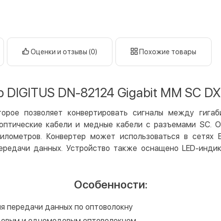
нал
кар
Оплата к
Оценки и отзывы (0)
Похожие товары
Priv
LiqP
Appl
 DIGITUS DN-82124 Gigabit MM SC D
Goog
торое позволяет конвертировать сигналы между гига
Безнали
оптические кабели и медные кабели с разъемами SC. 
Опла
ометров. Конвертер может использоваться в сетях Ethe
Опла
редачи данных. Устройство также оснащено LED-индик
Кредит
Мгно
Особенности:
Опла
Поку
я передачи данных по оптоволокну
довым и одномодовым оптоволокном