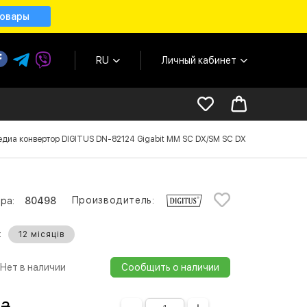
товары
RU
Личный кабинет
диа конвертор DIGITUS DN-82124 Gigabit MM SC DX/SM SC DX 850нм
Производитель:
ра:
80498
:
12 місяців
Нет в наличии
Сообщить о наличии