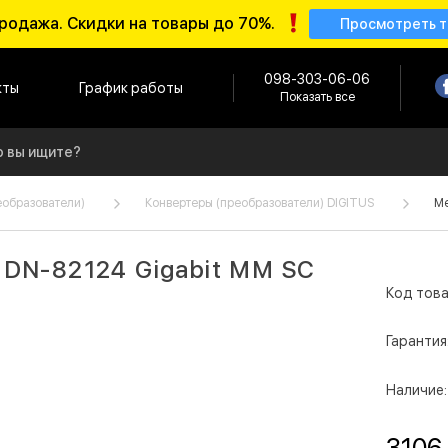
родажа. Скидки на товары до 70%.
Просмотреть 
098-303-06-06
кты
График работы
Показать все
еобразователи)
Конвертеры (преобразователи) DIGITUS
Ме
 DN-82124 Gigabit MM SC
Код това
Гарантия
Наличие:
3106