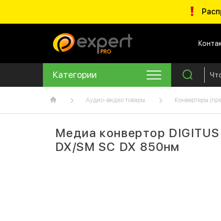
Расп
Конта
Категории
Аудио-видео товары
Конвертеры (пр
Медиа конвертор DIGITUS
DX/SM SC DX 850нм