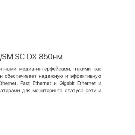
ичными
той
артой на сайте
Бесплатно
at24
ay
e Pay
X/SM SC DX 850нм
le Pay
битными медиа-интерфейсами, такими как
чный расчет
Бесплатно
Он обеспечивает надежную и эффективную
та на карту юр.лица
rnet, Fast Ethernet и Gigabit Ethernet и
та на счет юр.лица
аторами для мониторинга статуса сети и
венная рассрочка (Приватбанк)
та частями (Приватбанк)
пка частями (Монобанк)