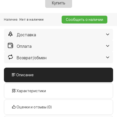
Купить
Сообщить о наличии
Наличие:
Нет в наличии
Доставка
Самовывоз из нашего магазина
Бесплатно
Оплата
Дату уточняйте у менеджеров
Оплата в нашем магазине
Бесплатно
Возврат/обмен
Доставка на Новую почту
От 45 грн
наличными
Возврат и обмен в течение 14 дней, если
картой
Отправим в течение 3-х дней
Описание
купленный Вами товар плохого качества
Оплата в отделении Новой почты
По тарифам перевозчика
Доставка на Justin
От 35 грн
Вам не понравился наш сервис
хотите вернуть свои деньги
наличными
Отправим в течение 3-х дней
Характеристики
Подробнее
картой
Доставка курьером по Киеву
75 грн
Оценки и отзывы (0)
Оплата в отделении Justin
По тарифам перевозчика
Дату доставки уточняйте
наличными