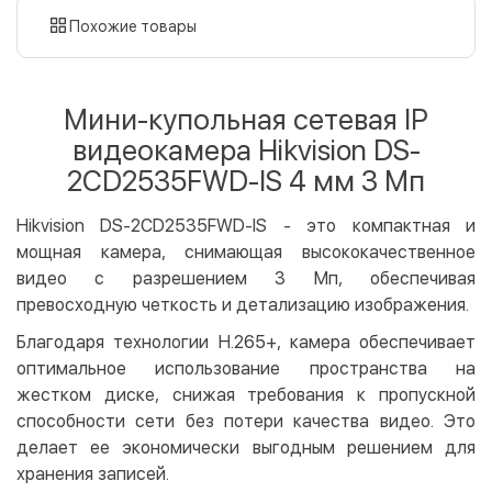
картой
Похожие товары
Оплата картой на сайте
Бесплатно
Privat24
Мини-купольная сетевая IP
LiqPay
видеокамера Hikvision DS-
Apple Pay
2CD2535FWD-IS 4 мм 3 Мп
Google Pay
Hikvision DS-2CD2535FWD-IS - это компактная и
Безналичный расчет
Бесплатно
мощная камера, снимающая высококачественное
Оплата на карту юр.лица
видео с разрешением 3 Мп, обеспечивая
Оплата на счет юр.лица
превосходную четкость и детализацию изображения.
Кредит
Благодаря технологии H.265+, камера обеспечивает
оптимальное использование пространства на
Мгновенная рассрочка (Приватбанк)
жестком диске, снижая требования к пропускной
Оплата частями (Приватбанк)
способности сети без потери качества видео. Это
Покупка частями (Монобанк)
делает ее экономически выгодным решением для
хранения записей.