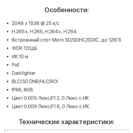
Особенности:
2048 х 1536 @ 25 к/с
H.265+, H.265, H.264+, H.264
Встроенный слот Micro SD/SDHC/SDXC, до 128Гб
WDR 120дБ
ИК:10 м
PoE
Darkfighter
BLC/3D DNR/HLC/ROI
IP66, IK08
Цвет:0.005 Люкс/F1.2, 0 Люкс с ИК
Цвет:0.009 Люкс/F1.6, 0 Люкс с ИК
Технические характеристики: