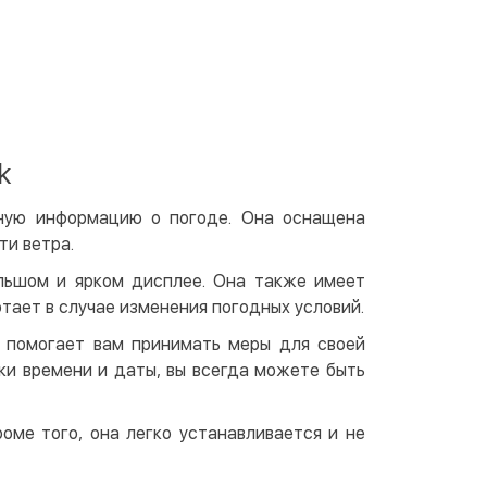
 отделении Justin
По тарифам перевозчика
ичными
той
артой на сайте
Бесплатно
at24
k
ay
e Pay
жную информацию о погоде. Она оснащена
le Pay
ти ветра.
чный расчет
Бесплатно
льшом и ярком дисплее. Она также имеет
тает в случае изменения погодных условий.
та на карту юр.лица
та на счет юр.лица
я помогает вам принимать меры для своей
ки времени и даты, вы всегда можете быть
венная рассрочка (Приватбанк)
оме того, она легко устанавливается и не
та частями (Приватбанк)
пка частями (Монобанк)