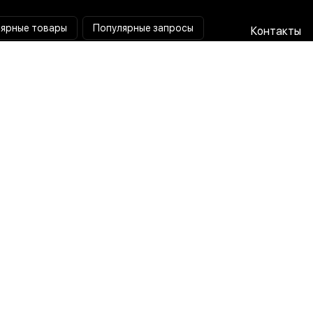
ярные товары
Популярные запросы
Контакты
Паяльная станция
Сотрудниче
Мультиметр
Доставка и
Коллиматорный прицел
Гарантия и 
Тепловизионный прицел
О нас
Токовые клещи
Пользовате
соглашени
Лампа лупа
Политика
конфиденц
Разработка x Маркетинг