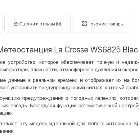
Оплата в
нал
кар
Оценки и отзывы (0)
Похожие товары
Оплата к
Priv
Метеостанция La Crosse WS6825 Blac
LiqP
Appl
ное устройство, которое обеспечивает точную и наде
Goog
емпературы, влажности, атмосферного давления и скорос
Безнали
ные данные в реальном времени и отображает их на бо
ляет установить предупреждающий сигнал, который срабо
Опла
Опла
функцию предупреждения о погодных явлениях, котора
ния погоды. Благодаря функции автоматической настрой
Кредит
ацию.
Мгно
делают эту модель идеальной для любого интерьера. Кр
Опла
вания.
Поку