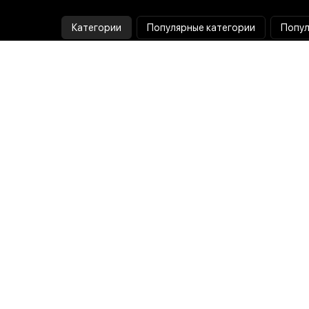
Категории
Популярные категории
Попул
Тепловизор
Прибор ночного видения
Бинокулярная лупа
Выжигатель по дереву
Ультразвуковая ванна
Паяльник