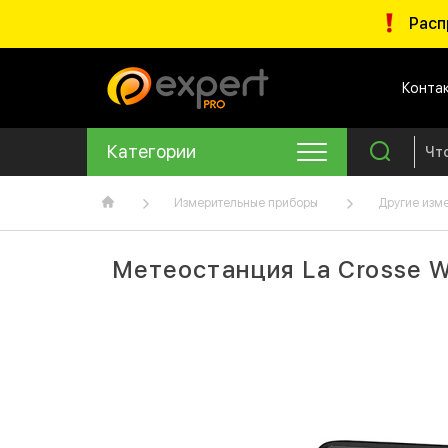
Расп
Конта
Категории
Измерительные приборы
Другие изм
Метеостанция La Crosse 