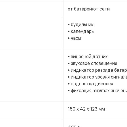
от батареи/от сети
• будильник
• календарь
• часы
• выносной датчик
• звуковое оповещение
• индикатор разряда бата
• индикатор уровня сигнал
• подсветка дисплея
• фиксация min/max значен
150 x 42 x 123 мм