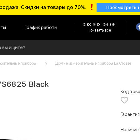
родажа. Скидки на товары до 70%.
Просмотреть 
098-303-06-06
кты
График работы
Показать все
ерительные приборы
Другие измерительные приборы La Crosse
WS6825 Black
Код това
Гарантия
Наличие: