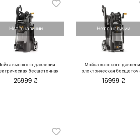
Нет в наличии
Нет в наличии
ойка высокого давления
Мойка высокого давлен
ектрическая бесщеточная
электрическая бесщеточ
STIGA HPS550R 2.5 кВт
STIGA HPS345R 2.1 кВт
25999
16999