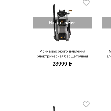
Нет в наличии
Мойка высокого давления
М
электрическая бесщеточная
эл
STIGA HPS650RG 2.8 кВт
28999