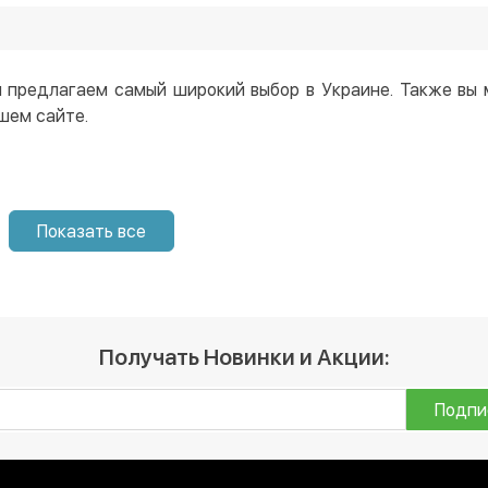
агазине от 2489 грн. Ещё у нас постоянно действуют акц
со скидкой 🙂
 в нашем интернет-магазине, и мы доставим ее вам в люб
 предлагаем самый широкий выбор в Украине. Также вы
шем сайте.
Показать все
Получать Новинки и Акции:
Подпи