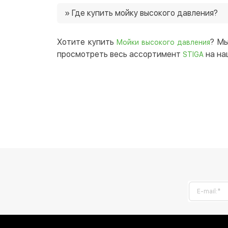
Цены на мойки высокого давления в нашем м
» Где купить мойку высокого давления?
часто есть возможность приобрести товар 
Вы можете купить мойку высокого давления
точку Украины. 😉
Хотите купить
? Мы
Мойки высокого давления
просмотреть весь ассортимент
на на
STIGA