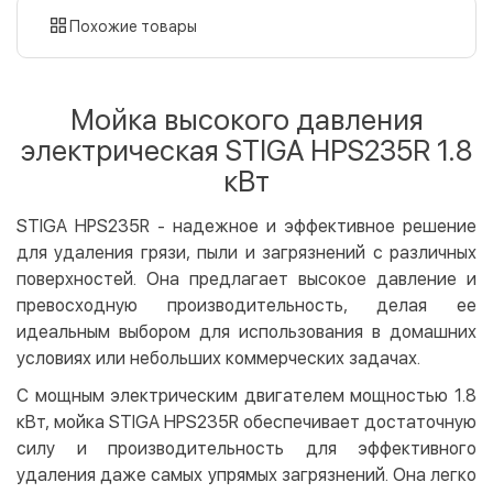
картой
Похожие товары
Оплата картой на сайте
Бесплатно
Privat24
Мойка высокого давления
LiqPay
электрическая STIGA HPS235R 1.8
Apple Pay
кВт
Google Pay
STIGA HPS235R - надежное и эффективное решение
Безналичный расчет
Бесплатно
для удаления грязи, пыли и загрязнений с различных
Оплата на карту юр.лица
поверхностей. Она предлагает высокое давление и
Оплата на счет юр.лица
превосходную производительность, делая ее
идеальным выбором для использования в домашних
Кредит
условиях или небольших коммерческих задачах.
Мгновенная рассрочка (Приватбанк)
С мощным электрическим двигателем мощностью 1.8
Оплата частями (Приватбанк)
кВт, мойка STIGA HPS235R обеспечивает достаточную
Покупка частями (Монобанк)
силу и производительность для эффективного
удаления даже самых упрямых загрязнений. Она легко