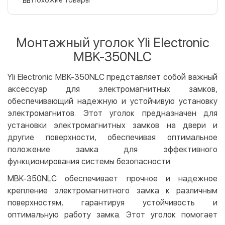
Оплата картой на сайте
Бесплатно
Privat24
Монтажный уголок Yli Electronic
LiqPay
MBK-350NLC
Apple Pay
Google Pay
Yli Electronic MBK-350NLC представляет собой важный
аксессуар для электромагнитных замков,
Безналичный расчет
Бесплатно
обеспечивающий надежную и устойчивую установку
Оплата на карту юр.лица
электромагнитов. Этот уголок предназначен для
Оплата на счет юр.лица
установки электромагнитных замков на двери и
другие поверхности, обеспечивая оптимальное
Кредит
положение замка для эффективного
Мгновенная рассрочка (Приватбанк)
функционирования системы безопасности.
Оплата частями (Приватбанк)
MBK-350NLC обеспечивает прочное и надежное
Покупка частями (Монобанк)
крепление электромагнитного замка к различным
поверхностям, гарантируя устойчивость и
оптимальную работу замка. Этот уголок помогает