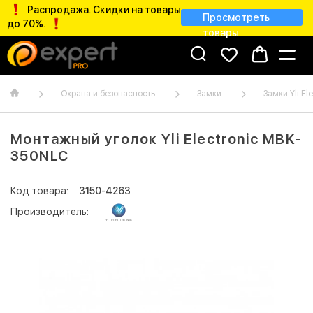
Распродажа. Скидки на товары
Просмотреть
до 70%.
товары
Охрана и безопасность
Замки
Замки Yli El
Монтажный уголок Yli Electronic MBK-
350NLC
Код товара:
3150-4263
Производитель: