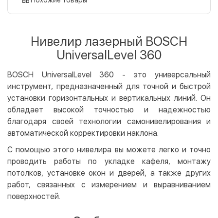
Оплата картой на сайте
Бесплатно
Privat24
Нивелир лазерный BOSCH
LiqPay
UniversalLevel 360
Apple Pay
Google Pay
BOSCH UniversalLevel 360 - это универсальный
инструмент, предназначенный для точной и быстрой
Безналичный расчет
Бесплатно
установки горизонтальных и вертикальных линий. Он
Оплата на карту юр.лица
обладает высокой точностью и надежностью
Оплата на счет юр.лица
благодаря своей технологии самонивелирования и
автоматической корректировки наклона.
Кредит
С помощью этого нивелира вы можете легко и точно
Мгновенная рассрочка (Приватбанк)
проводить работы по укладке кафеля, монтажу
Оплата частями (Приватбанк)
потолков, установке окон и дверей, а также других
Покупка частями (Монобанк)
работ, связанных с измерением и выравниванием
поверхностей.