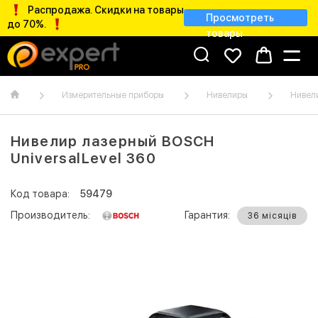
Распродажа. Скидки на товары
Просмотреть
до 70%.
товары
Измерительные приборы
Нивелиры
Нивел
Нивелир лазерный BOSCH
UniversalLevel 360
Код товара:
59479
Производитель:
Гарантия:
36 місяців