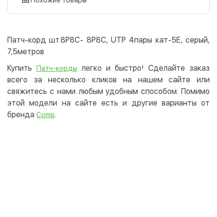
Оплата картой на сайте
Бесплатно
Privat24
Патч-корд шт.8Р8С- 8Р8С, UTP 4пары кат-5Е, серый,
LiqPay
7,5метров
Apple Pay
Купить
легко и быстро! Сделайте заказ
Патч-корды
Google Pay
всего за несколько кликов на нашем сайте или
свяжитесь с нами любым удобным способом. Помимо
Безналичный расчет
Бесплатно
этой модели на сайте есть и другие варианты от
Оплата на карту юр.лица
бренда
.
Comp
Оплата на счет юр.лица
Кредит
Мгновенная рассрочка (Приватбанк)
Оплата частями (Приватбанк)
Покупка частями (Монобанк)