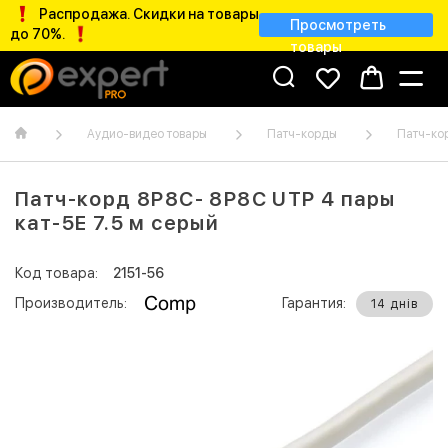
Распродажа. Скидки на товары
Просмотреть
до 70%.
товары
Аудио-видео товары
Патч-корды
Патч-ко
Патч-корд 8Р8С- 8Р8С UTP 4 пары
кат-5Е 7.5 м серый
Код товара:
2151-56
Производитель:
Гарантия:
14 днів