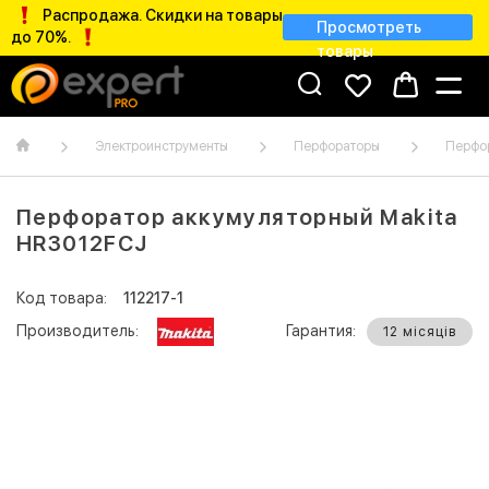
Распродажа. Скидки на товары
Просмотреть
до 70%.
товары
Электроинструменты
Перфораторы
Перфо
Перфоратор аккумуляторный Makita
HR3012FCJ
Код товара:
112217-1
Производитель:
Гарантия:
12 місяців