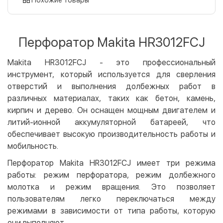
Оплата картой на сайте
Бесплатно
Privat24
Перфоратор Makita HR3012FCJ
LiqPay
Apple Pay
Makita HR3012FCJ - это профессиональный
Google Pay
инструмент, который используется для сверления
отверстий и выполнения долбежных работ в
Безналичный расчет
Бесплатно
различных материалах, таких как бетон, камень,
Оплата на карту юр.лица
кирпич и дерево. Он оснащен мощным двигателем и
литий-ионной аккумуляторной батареей, что
Оплата на счет юр.лица
обеспечивает высокую производительность работы и
Кредит
мобильность.
Мгновенная рассрочка (Приватбанк)
Перфоратор Makita HR3012FCJ имеет три режима
Оплата частями (Приватбанк)
работы: режим перфоратора, режим долбежного
Покупка частями (Монобанк)
молотка и режим вращения. Это позволяет
пользователям легко переключаться между
режимами в зависимости от типа работы, которую
они выполняют.