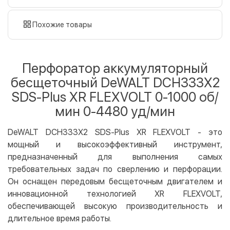
наличными
картой
Похожие товары
Оплата картой на сайте
Бесплатно
Privat24
Перфоратор аккумуляторный
LiqPay
бесщеточный DeWALT DCH333X2
Apple Pay
SDS-Plus XR FLEXVOLT 0-1000 об/
Google Pay
мин 0-4480 уд/мин
Безналичный расчет
Бесплатно
DeWALT DCH333X2 SDS-Plus XR FLEXVOLT - это
Оплата на карту юр.лица
мощный и высокоэффективный инструмент,
Оплата на счет юр.лица
предназначенный для выполнения самых
требовательных задач по сверлению и перфорации.
Кредит
Он оснащен передовым бесщеточным двигателем и
Мгновенная рассрочка (Приватбанк)
инновационной технологией XR FLEXVOLT,
Оплата частями (Приватбанк)
обеспечивающей высокую производительность и
Покупка частями (Монобанк)
длительное время работы.