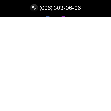
(098) 303-06-06
Категории
Популярные
Популярные
Популярные
категории
товары
запросы
Тепловизор
Прибор ночного видения
Бинокулярная лупа
Выжигатель по дереву
Ультразвуковая ванна
Паяльник