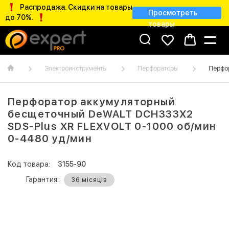
Распродажа. Скидки на товары
Просмотреть
до 70%.
товары
Электроинструменты
Перфораторы
Перфор
Перфоратор аккумуляторный
бесщеточный DeWALT DCH333X2
SDS-Plus XR FLEXVOLT 0-1000 об/мин
0-4480 уд/мин
Код товара:
3155-90
Гарантия:
36 місяців