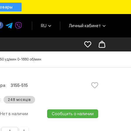
товары
RU
Личный кабинет
0 уд/мин 0-1880 об/мин
ра:
3155-515
:
248 місяців
Нет в наличии
Сообщить о наличии