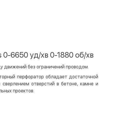
ичными
той
артой на сайте
Бесплатно
at24
ay
e Pay
-6650 уд/хв 0-1880 об/хв
le Pay
у движений без ограничений проводом.
чный расчет
Бесплатно
та на карту юр.лица
яторный перфоратор обладает достаточной
 сверлением отверстий в бетоне, камне и
та на счет юр.лица
льных проектов.
венная рассрочка (Приватбанк)
та частями (Приватбанк)
пка частями (Монобанк)