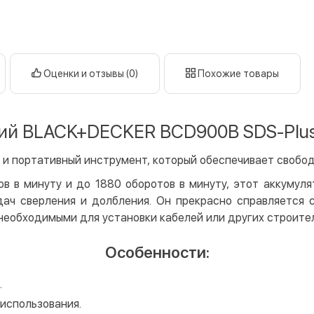
нал
кар
Оплата к
Оценки и отзывы (0)
Похожие товары
Priv
LiqP
Appl
й BLACK+DECKER BCD900B SDS-Plus 0
Goog
и портативный инструмент, который обеспечивает свобод
Безнали
Опла
в в минуту и до 1880 оборотов в минуту, этот аккумул
ач сверления и долбления. Он прекрасно справляется с
Опла
необходимыми для установки кабелей или других строите
Кредит
Особенности:
Мгно
Опла
.
Поку
 использования.