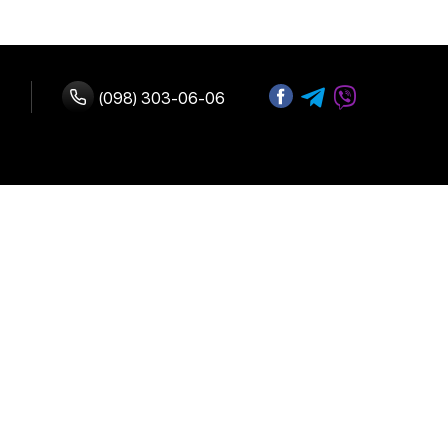
(098) 303-06-06
ство с нами
 оплата
Адрес:
г. Киев, улица
возврат
Б.Васильковская 72
График работы:
Ежедневно:
10:00-19:00
льское
е