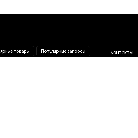
ярные товары
Популярные запросы
Контакты
Паяльная станция
Сотрудниче
Мультиметр
Доставка и
Коллиматорный прицел
Гарантия и 
Тепловизионный прицел
О нас
Токовые клещи
Пользовате
соглашени
Лампа лупа