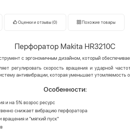
Оплата в
нал
кар
Оценки и отзывы (0)
Похожие товары
Оплата к
Priv
Перфоратор Makita HR3210C
LiqP
Appl
струмент с эргономичным дизайном, который обеспечивае
Goog
ляет регулировать скорость вращения и ударной часто
Безнали
 систему антивибрации, которая уменьшает утомляемость 
Опла
Особенности:
Опла
я и на 5% возрос ресурс
Кредит
твенно снижает вибрацию перфоратора
Мгно
 вращения и "мягкий пуск"
Опла
Поку
ов