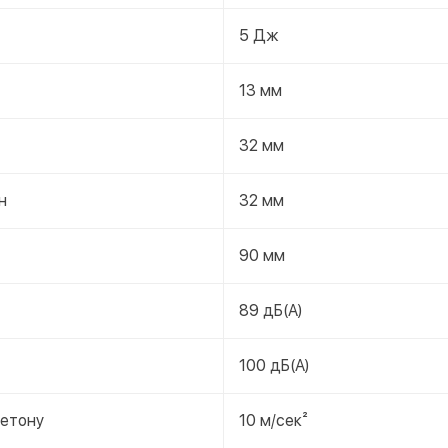
5 Дж
13 мм
32 мм
н
32 мм
90 мм
89 дБ(А)
100 дБ(А)
бетону
10 м/сек²