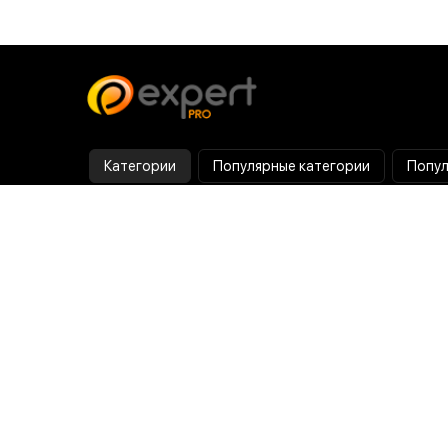
Категории
Популярные категории
Попул
Тепловизор
Прибор ночного видения
Бинокулярная лупа
Выжигатель по дереву
Ультразвуковая ванна
Паяльник