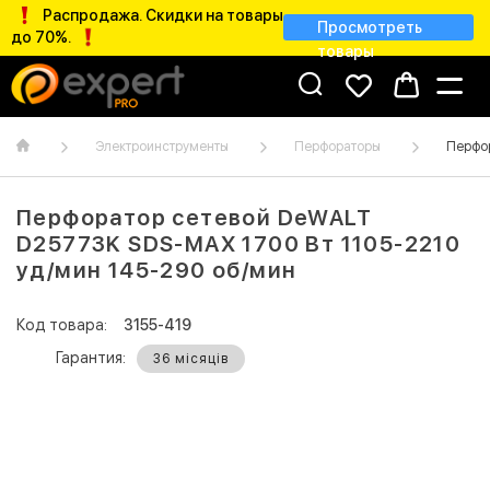
Распродажа. Скидки на товары
Просмотреть
до 70%.
товары
Электроинструменты
Перфораторы
Перфор
Перфоратор сетевой DeWALT
D25773K SDS-MAX 1700 Bт 1105-2210
уд/мин 145-290 об/мин
Код товара:
3155-419
Гарантия:
36 місяців