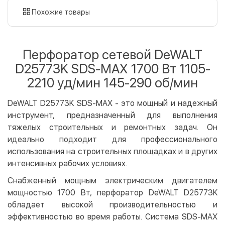
картой
Похожие товары
Оплата картой на сайте
Бесплатно
Privat24
Перфоратор сетевой DeWALT
LiqPay
D25773K SDS-MAX 1700 Bт 1105-
Apple Pay
2210 уд/мин 145-290 об/мин
Google Pay
DeWALT D25773K SDS-MAX - это мощный и надежный
Безналичный расчет
Бесплатно
инструмент, предназначенный для выполнения
Оплата на карту юр.лица
тяжелых строительных и ремонтных задач. Он
Оплата на счет юр.лица
идеально подходит для профессионального
использования на строительных площадках и в других
Кредит
интенсивных рабочих условиях.
Мгновенная рассрочка (Приватбанк)
Снабженный мощным электрическим двигателем
Оплата частями (Приватбанк)
мощностью 1700 Вт, перфоратор DeWALT D25773K
Покупка частями (Монобанк)
обладает высокой производительностью и
эффективностью во время работы. Система SDS-MAX