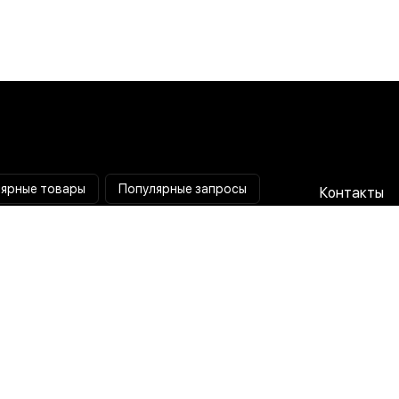
ярные товары
Популярные запросы
Контакты
Паяльная станция
Сотрудниче
Мультиметр
Доставка и
Коллиматорный прицел
Гарантия и 
Тепловизионный прицел
О нас
Токовые клещи
Пользовате