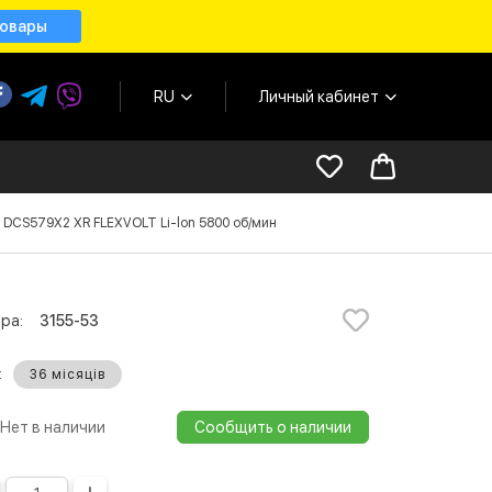
товары
RU
Личный кабинет
DCS579X2 XR FLEXVOLT Li-lon 5800 об/мин
ра:
3155-53
:
36 місяців
Нет в наличии
Сообщить о наличии