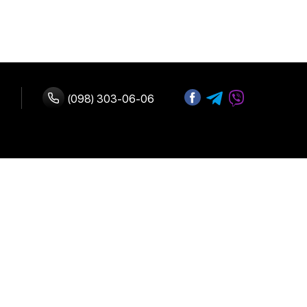
(098) 303-06-06
ство с нами
 оплата
Адрес:
г. Киев, улица
возврат
Б.Васильковская 72
График работы:
Ежедневно:
10:00-19:00
льское