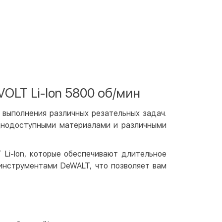
ичными
той
артой на сайте
Бесплатно
at24
ay
e Pay
LT Li-lon 5800 об/мин
le Pay
выполнения различных резательных задач.
чный расчет
Бесплатно
уднодоступными материалами и различными
та на карту юр.лица
та на счет юр.лица
Li-Ion, которые обеспечивают длительное
инструментами DeWALT, что позволяет вам
венная рассрочка (Приватбанк)
та частями (Приватбанк)
пка частями (Монобанк)