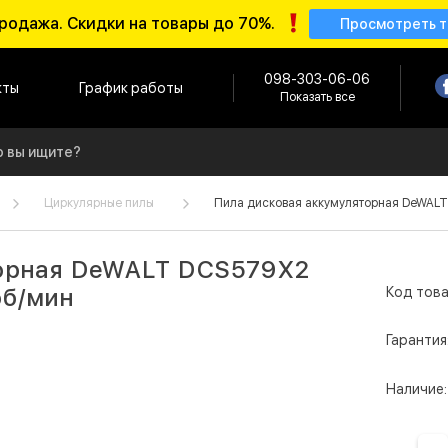
родажа. Скидки на товары до 70%.
Просмотреть 
098-303-06-06
кты
График работы
Показать все
Циркулярные пилы
Пила дисковая аккумуляторная DeWALT 
торная DeWALT DCS579X2
об/мин
Код това
Гарантия
Наличие: