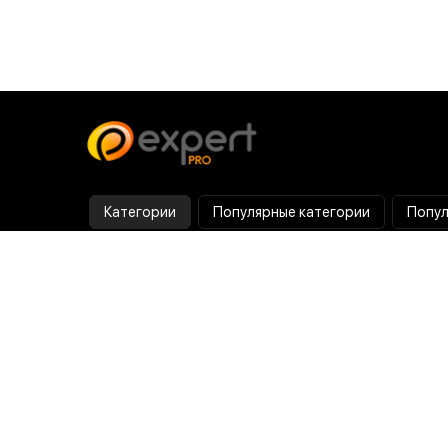
Категории
Популярные категории
Попул
Тепловизор
Прибор ночного видения
Бинокулярная лупа
Выжигатель по дереву
Ультразвуковая ванна