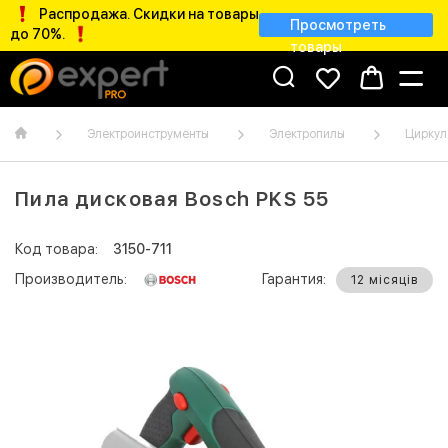
Распродажа. Скидки на товары
Просмотреть
до 70%.
товары
Электроинструменты
Электропилы
Циркул
Пила дисковая Bosch PKS 55
Код товара:
3150-711
Производитель:
Гарантия:
12 місяців