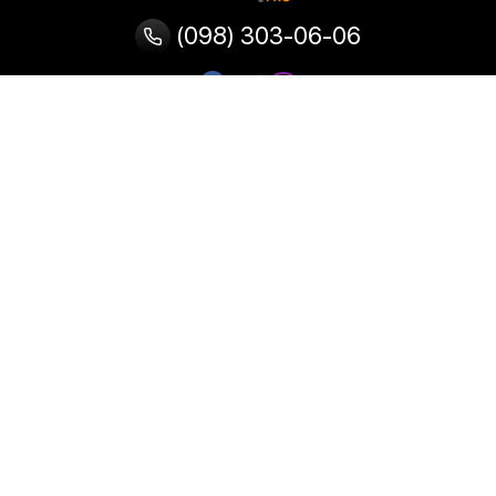
(098) 303-06-06
Категории
Популярные
Популярные
Популярные
категории
товары
запросы
Тепловизор
Прибор ночного видения
Бинокулярная лупа
Выжигатель по дереву
Ультразвуковая ванна
Паяльник