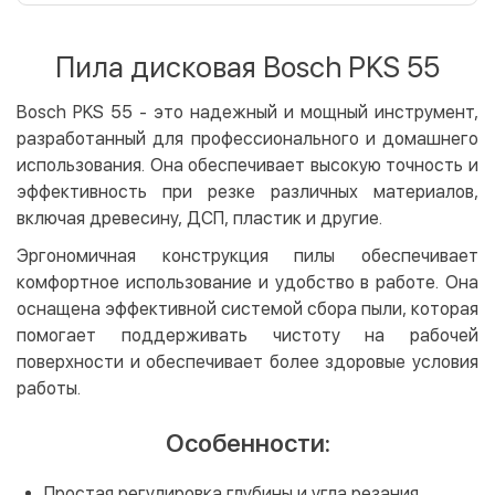
Оплата картой на сайте
Бесплатно
Privat24
Пила дисковая Bosch PKS 55
LiqPay
Apple Pay
Bosch PKS 55 - это надежный и мощный инструмент,
Google Pay
разработанный для профессионального и домашнего
использования. Она обеспечивает высокую точность и
Безналичный расчет
Бесплатно
эффективность при резке различных материалов,
Оплата на карту юр.лица
включая древесину, ДСП, пластик и другие.
Оплата на счет юр.лица
Эргономичная конструкция пилы обеспечивает
комфортное использование и удобство в работе. Она
Кредит
оснащена эффективной системой сбора пыли, которая
Мгновенная рассрочка (Приватбанк)
помогает поддерживать чистоту на рабочей
Оплата частями (Приватбанк)
поверхности и обеспечивает более здоровые условия
Покупка частями (Монобанк)
работы.
Особенности:
Простая регулировка глубины и угла резания