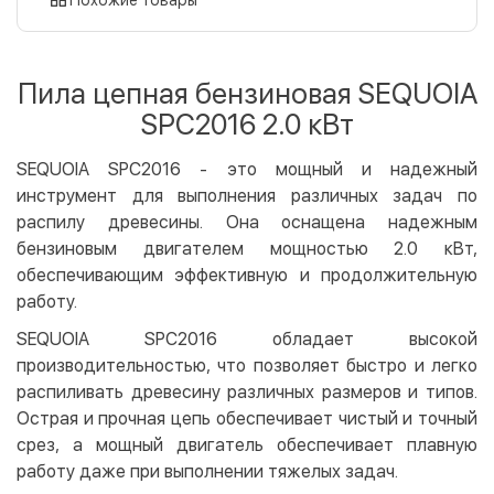
Оплата картой на сайте
Бесплатно
Privat24
Пила цепная бензиновая SEQUOIA
LiqPay
SPC2016 2.0 кВт
Apple Pay
Google Pay
SEQUOIA SPC2016 - это мощный и надежный
инструмент для выполнения различных задач по
Безналичный расчет
Бесплатно
распилу древесины. Она оснащена надежным
Оплата на карту юр.лица
бензиновым двигателем мощностью 2.0 кВт,
Оплата на счет юр.лица
обеспечивающим эффективную и продолжительную
работу.
Кредит
SEQUOIA SPC2016 обладает высокой
Мгновенная рассрочка (Приватбанк)
производительностью, что позволяет быстро и легко
Оплата частями (Приватбанк)
распиливать древесину различных размеров и типов.
Покупка частями (Монобанк)
Острая и прочная цепь обеспечивает чистый и точный
срез, а мощный двигатель обеспечивает плавную
работу даже при выполнении тяжелых задач.