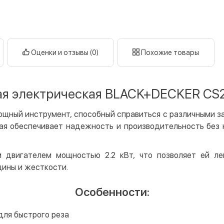
нал
кар
Оплата к
Оценки и отзывы (0)
Похожие товары
Priv
LiqP
Appl
я электрическая BLACK+DECKER CS2
Goog
щный инструмент, способный справиться с различными з
Безнали
ая обеспечивает надежность и производительность без 
Опла
Опла
двигателем мощностью 2.2 кВт, что позволяет ей лег
Кредит
щины и жесткости.
Мгно
Особенности:
Опла
Поку
ля быстрого реза