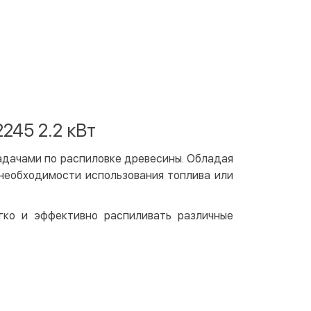
ичными
той
артой на сайте
Бесплатно
at24
ay
e Pay
245 2.2 кВт
le Pay
адачами по распиловке древесины. Обладая
чный расчет
Бесплатно
необходимости использования топлива или
та на карту юр.лица
та на счет юр.лица
ко и эффективно распиливать различные
венная рассрочка (Приватбанк)
та частями (Приватбанк)
пка частями (Монобанк)