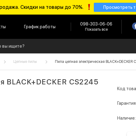
родажа. Скидки на товары до 70%.
Просмотреть 
098-303-06-06
кты
График работы
Показать все
Цепные пилы
Пила цепная электрическая BLACK+DECKER CS
кая BLACK+DECKER CS2245
Код това
Гарантия
Наличие: