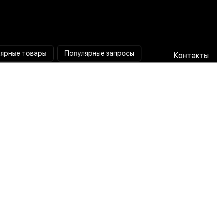
ярные товары
Популярные запросы
Контакты
Паяльная станция
Сотрудниче
Мультиметр
Доставка и
Коллиматорный прицел
Гарантия и 
Тепловизионный прицел
О нас
Токовые клещи
Пользовате
соглашени
Лампа лупа
Политика
конфиденц