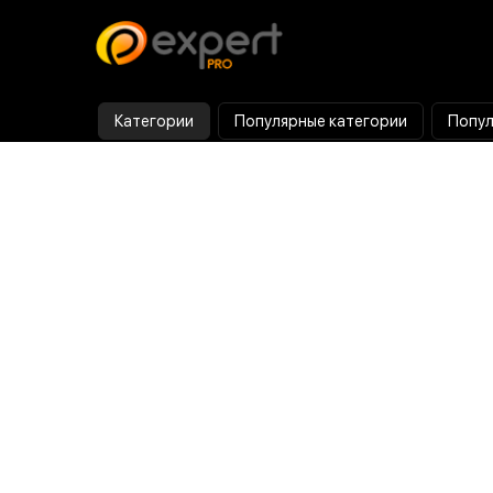
Категории
Популярные категории
Попул
Тепловизор
Прибор ночного видения
Бинокулярная лупа
Выжигатель по дереву
Ультразвуковая ванна
Паяльник