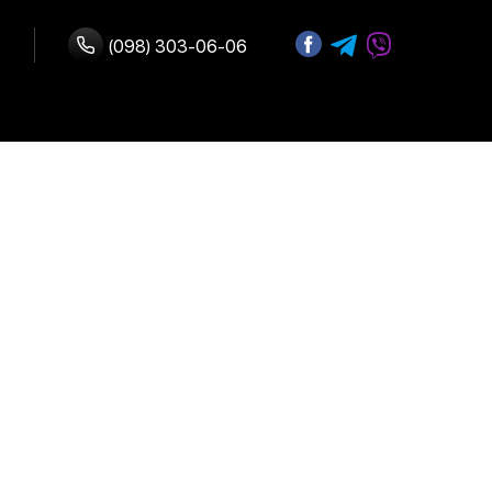
(098) 303-06-06
ство с нами
 оплата
Адрес:
г. Киев, улица
возврат
Б.Васильковская 72
График работы:
Ежедневно:
10:00-19:00
льское
е
иальности