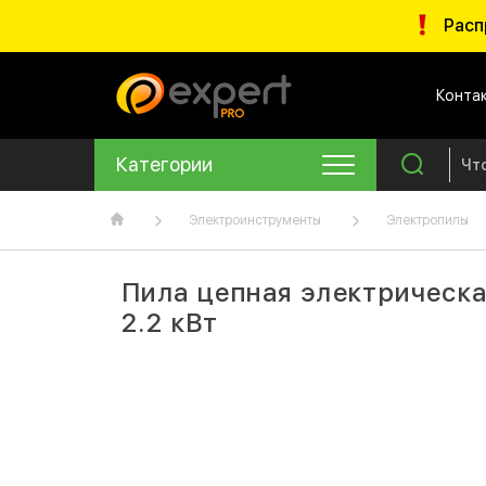
Расп
Конта
Категории
Электроинструменты
Электропилы
Пила цепная электричес
2.2 кВт