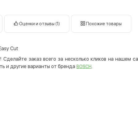
нал
кар
Оплата к
Оценки и отзывы (1)
Похожие товары
Priv
LiqP
Easy Cut
Appl
Goog
! Сделайте заказ всего за несколько кликов на нашем 
ть и другие варианты от бренда
.
BOSCH
Безнали
Опла
Опла
Кредит
Мгно
Опла
Поку