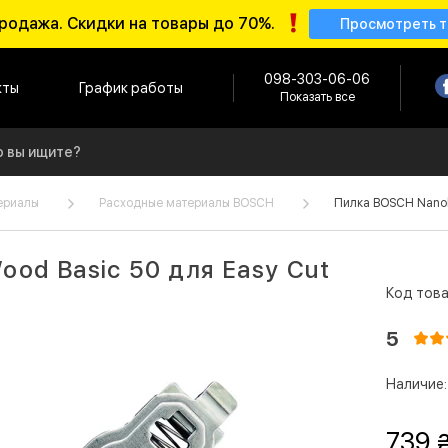
родажа. Скидки на товары до 70%.
Просмотреть 
098-303-06-06
кты
График работы
Показать все
ериалы
Расходные материалы BOSCH
Пилка BOSCH Nanob
od Basic 50 для Easy Cut
Код това
5
Наличие:
739