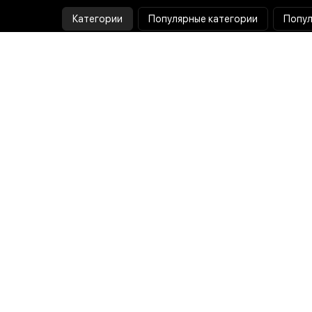
Категории
Популярные категории
Попул
Тепловизор
Прибор ночного видения
Бинокулярная лупа
Выжигатель по дереву
Ультразвуковая ванна
Паяльник