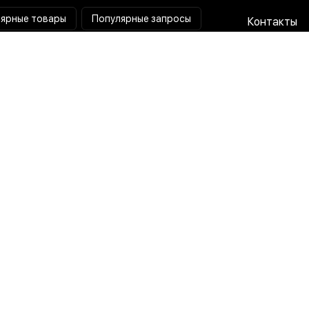
ярные товары
Популярные запросы
Контакты
Паяльная станция
Сотрудниче
Мультиметр
Доставка и
Коллиматорный прицел
Гарантия и 
Тепловизионный прицел
О нас
Токовые клещи
Пользовате
соглашени
Лампа лупа
Политика
конфиденц
Разработка x Маркетинг