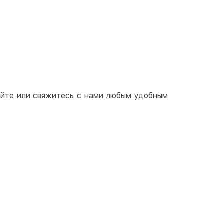
ичными
той
артой на сайте
Бесплатно
at24
ay
e Pay
le Pay
сайте или свяжитесь с нами любым удобным
чный расчет
Бесплатно
та на карту юр.лица
та на счет юр.лица
венная рассрочка (Приватбанк)
та частями (Приватбанк)
пка частями (Монобанк)