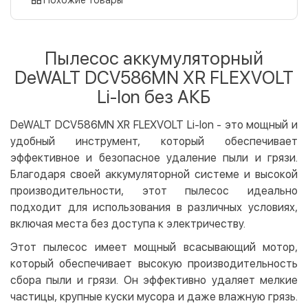
Оплата картой на сайте
Бесплатно
Privat24
Пылесос аккумуляторный
LiqPay
DeWALT DCV586MN XR FLEXVOLT
Apple Pay
Li-lon без АКБ
Google Pay
DeWALT DCV586MN XR FLEXVOLT Li-Ion - это мощный и
Безналичный расчет
Бесплатно
удобный инструмент, который обеспечивает
Оплата на карту юр.лица
эффективное и безопасное удаление пыли и грязи.
Оплата на счет юр.лица
Благодаря своей аккумуляторной системе и высокой
производительности, этот пылесос идеально
Кредит
подходит для использования в различных условиях,
Мгновенная рассрочка (Приватбанк)
включая места без доступа к электричеству.
Оплата частями (Приватбанк)
Этот пылесос имеет мощный всасывающий мотор,
Покупка частями (Монобанк)
который обеспечивает высокую производительность
сбора пыли и грязи. Он эффективно удаляет мелкие
частицы, крупные куски мусора и даже влажную грязь.