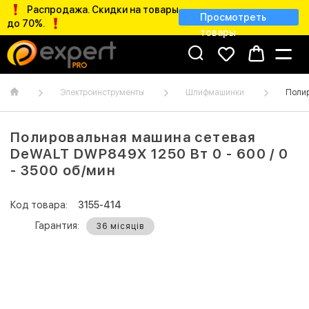
Распродажа. Скидки на товары
Просмотреть
до 70%.
товары
Электроинструменты
Шлифмашинки
Полир
Полировальная машина сетевая
DeWALT DWP849X 1250 Вт 0 - 600 / 0
- 3500 об/мин
Код товара:
3155-414
Гарантия:
36 місяців