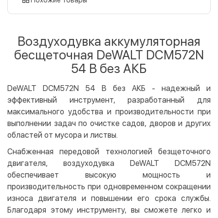
Оплата картой на сайте
Бесплатно
Privat24
Воздуходувка аккумуляторная
LiqPay
бесщеточная DeWALT DCM572N
Apple Pay
54 В без АКБ
Google Pay
DeWALT DCM572N 54 В без АКБ - надежный и
Безналичный расчет
Бесплатно
эффективный инструмент, разработанный для
Оплата на карту юр.лица
максимального удобства и производительности при
Оплата на счет юр.лица
выполнении задач по очистке садов, дворов и других
областей от мусора и листвы.
Кредит
Снабженная передовой технологией безщеточного
Мгновенная рассрочка (Приватбанк)
двигателя, воздуходувка DeWALT DCM572N
Оплата частями (Приватбанк)
обеспечивает высокую мощность и
Покупка частями (Монобанк)
производительность при одновременном сокращении
износа двигателя и повышении его срока службы.
Благодаря этому инструменту, вы сможете легко и