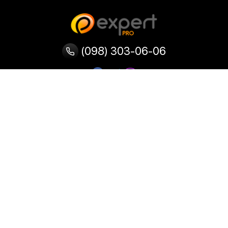
(098) 303-06-06
Категории
Популярные
Популярные
Популярные
категории
товары
запросы
Тепловизор
Прибор ночного видения
Бинокулярная лупа
Выжигатель по дереву
Ультразвуковая ванна