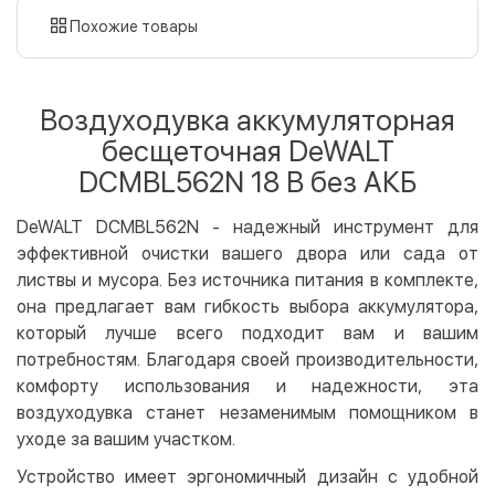
картой
Похожие товары
Оплата картой на сайте
Бесплатно
Privat24
Воздуходувка аккумуляторная
LiqPay
бесщеточная DeWALT
Apple Pay
DCMBL562N 18 В без АКБ
Google Pay
DeWALT DCMBL562N - надежный инструмент для
Безналичный расчет
Бесплатно
эффективной очистки вашего двора или сада от
Оплата на карту юр.лица
листвы и мусора. Без источника питания в комплекте,
Оплата на счет юр.лица
она предлагает вам гибкость выбора аккумулятора,
который лучше всего подходит вам и вашим
Кредит
потребностям. Благодаря своей производительности,
Мгновенная рассрочка (Приватбанк)
комфорту использования и надежности, эта
Оплата частями (Приватбанк)
воздуходувка станет незаменимым помощником в
Покупка частями (Монобанк)
уходе за вашим участком.
Устройство имеет эргономичный дизайн с удобной