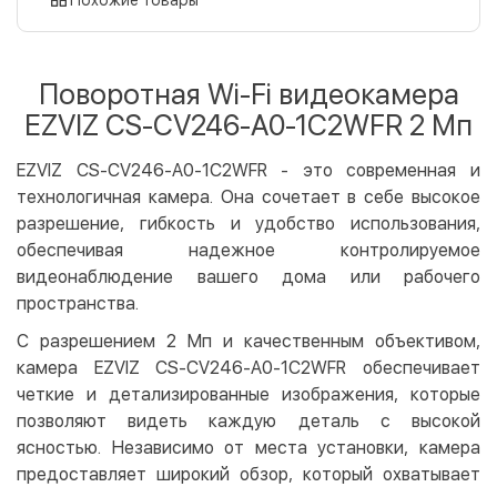
Оплата картой на сайте
Бесплатно
Privat24
Поворотная Wi-Fi видеокамера
LiqPay
EZVIZ CS-CV246-A0-1C2WFR 2 Мп
Apple Pay
Google Pay
EZVIZ CS-CV246-A0-1C2WFR - это современная и
технологичная камера. Она сочетает в себе высокое
Безналичный расчет
Бесплатно
разрешение, гибкость и удобство использования,
Оплата на карту юр.лица
обеспечивая надежное контролируемое
Оплата на счет юр.лица
видеонаблюдение вашего дома или рабочего
пространства.
Кредит
С разрешением 2 Мп и качественным объективом,
Мгновенная рассрочка (Приватбанк)
камера EZVIZ CS-CV246-A0-1C2WFR обеспечивает
Оплата частями (Приватбанк)
четкие и детализированные изображения, которые
Покупка частями (Монобанк)
позволяют видеть каждую деталь с высокой
ясностью. Независимо от места установки, камера
предоставляет широкий обзор, который охватывает