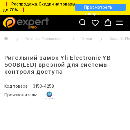
Распродажа. Скидки на товары
Просмотреть
до 70%.
товары
Охрана и безопасность
Замки
Замки Yli El
Ригельний замок Yli Electronic YB-
500B(LED) врезной для системы
контроля доступа
Код товара:
3150-4258
Производитель: