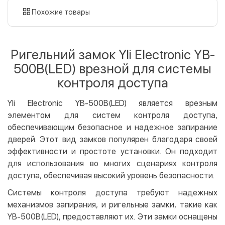
картой
Похожие товары
Оплата картой на сайте
Бесплатно
Privat24
Ригельний замок Yli Electronic YB-
LiqPay
500B(LED) врезной для системы
Apple Pay
контроля доступа
Google Pay
Yli Electronic YB-500B(LED) является врезным
Безналичный расчет
Бесплатно
элементом для систем контроля доступа,
Оплата на карту юр.лица
обеспечивающим безопасное и надежное запирание
Оплата на счет юр.лица
дверей. Этот вид замков популярен благодаря своей
эффективности и простоте установки. Он подходит
Кредит
для использования во многих сценариях контроля
Мгновенная рассрочка (Приватбанк)
доступа, обеспечивая высокий уровень безопасности.
Оплата частями (Приватбанк)
Системы контроля доступа требуют надежных
Покупка частями (Монобанк)
механизмов запирания, и ригельные замки, такие как
YB-500B(LED), предоставляют их. Эти замки оснащены