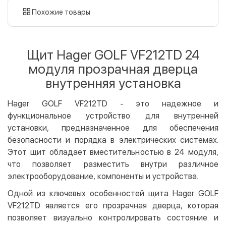
картой
Похожие товары
Оплата картой на сайте
Бесплатно
Privat24
Щит Hager GOLF VF212TD 24
LiqPay
модуля прозрачная дверца
Apple Pay
внутренняя установка
Google Pay
Hager GOLF VF212TD - это надежное и
Безналичный расчет
Бесплатно
функциональное устройство для внутренней
Оплата на карту юр.лица
установки, предназначенное для обеспечения
Оплата на счет юр.лица
безопасности и порядка в электрических системах.
Этот щит обладает вместительностью в 24 модуля,
Кредит
что позволяет разместить внутри различное
Мгновенная рассрочка (Приватбанк)
электрооборудование, компоненты и устройства.
Оплата частями (Приватбанк)
Одной из ключевых особенностей щита Hager GOLF
Покупка частями (Монобанк)
VF212TD является его прозрачная дверца, которая
позволяет визуально контролировать состояние и