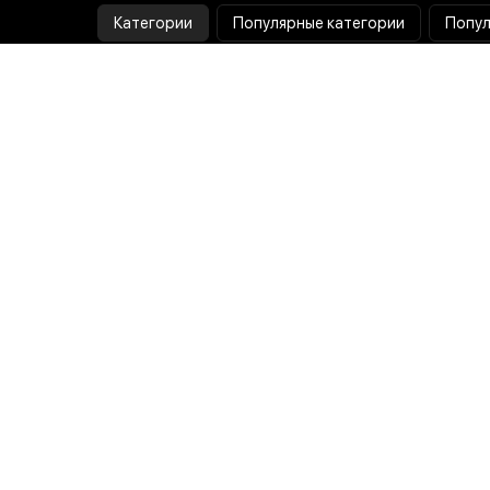
Категории
Популярные категории
Попул
Тепловизор
Прибор ночного видения
Бинокулярная лупа
Выжигатель по дереву
Ультразвуковая ванна
Паяльник