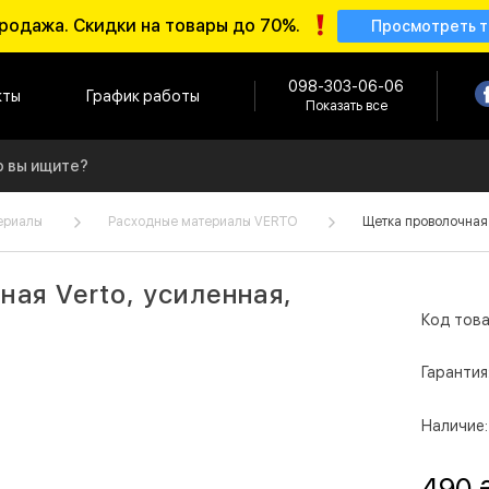
родажа. Скидки на товары до 70%.
Просмотреть 
098-303-06-06
кты
График работы
Показать все
ериалы
Расходные материалы VERTO
Щетка проволочная 
ая Verto, усиленная,
Код това
Гарантия
Наличие:
490