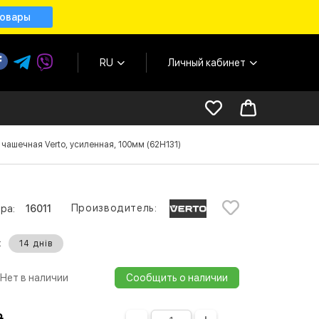
товары
RU
Личный кабинет
чашечная Verto, усиленная, 100мм (62H131)
Производитель:
ра:
16011
:
14 днів
Нет в наличии
Сообщить о наличии