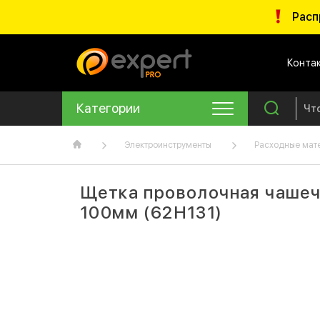
Расп
Конта
Категории
Электроинструменты
Расходные мат
Щетка проволочная чашечн
100мм (62H131)