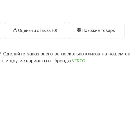
нал
кар
Оплата к
Оценки и отзывы (0)
Похожие товары
Priv
LiqP
Appl
! Сделайте заказ всего за несколько кликов на нашем 
Goog
ть и другие варианты от бренда
.
VERTO
Безнали
Опла
Опла
Кредит
Мгно
Опла
Поку