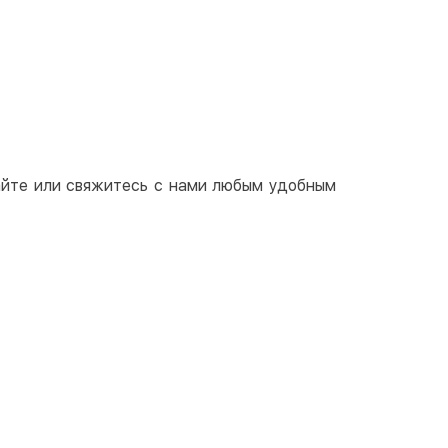
ичными
той
артой на сайте
Бесплатно
at24
ay
e Pay
сайте или свяжитесь с нами любым удобным
le Pay
чный расчет
Бесплатно
та на карту юр.лица
та на счет юр.лица
венная рассрочка (Приватбанк)
та частями (Приватбанк)
пка частями (Монобанк)