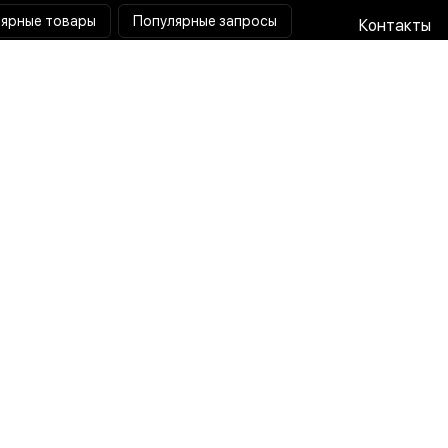
ярные товары
Популярные запросы
Контакты
Паяльная станция
Сотрудниче
Мультиметр
Доставка и
Коллиматорный прицел
Гарантия и 
Тепловизионный прицел
О нас
Токовые клещи
Пользовате
соглашени
Лампа лупа
Политика
конфиденц
Разработка x Маркетинг