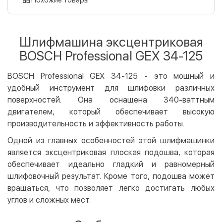
Оплата картой на сайте
Бесплатно
Privat24
Шлифмашина эксцентриковая
LiqPay
BOSCH Professional GEX 34-125
Apple Pay
Google Pay
BOSCH Professional GEX 34-125 - это мощный и
удобный инструмент для шлифовки различных
Безналичный расчет
Бесплатно
поверхностей. Она оснащена 340-ваттным
Оплата на карту юр.лица
двигателем, который обеспечивает высокую
Оплата на счет юр.лица
производительность и эффективность работы.
Одной из главных особенностей этой шлифмашинки
Кредит
является эксцентриковая плоская подошва, которая
Мгновенная рассрочка (Приватбанк)
обеспечивает идеально гладкий и равномерный
Оплата частями (Приватбанк)
шлифовочный результат. Кроме того, подошва может
Покупка частями (Монобанк)
вращаться, что позволяет легко достигать любых
углов и сложных мест.