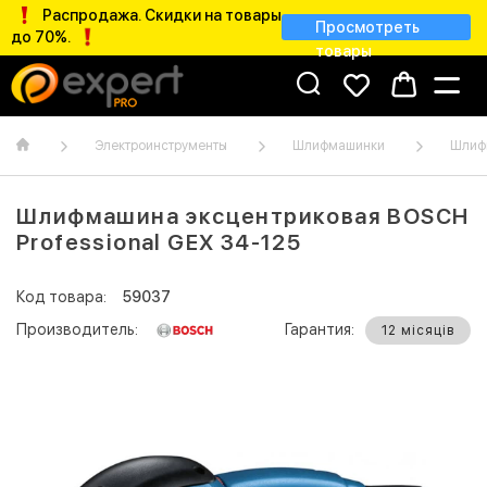
Распродажа. Скидки на товары
Просмотреть
до 70%.
товары
Электроинструменты
Шлифмашинки
Шлиф
Шлифмашина эксцентриковая BOSCH
Professional GEX 34-125
Код товара:
59037
Производитель:
Гарантия:
12 місяців