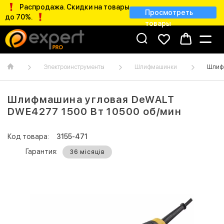
Распродажа. Скидки на товары
Просмотреть
до 70%.
товары
Электроинструменты
Шлифмашинки
Шлифм
Шлифмашина угловая DeWALT
DWE4277 1500 Вт 10500 об/мин
Код товара:
3155-471
Гарантия:
36 місяців