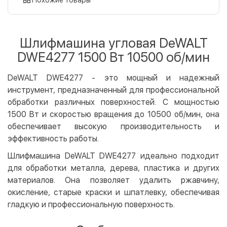
Оплата картой на сайте
Бесплатно
Privat24
Шлифмашина угловая DeWALT
LiqPay
DWE4277 1500 Вт 10500 об/мин
Apple Pay
Google Pay
DeWALT DWE4277 - это мощный и надежный
инструмент, предназначенный для профессиональной
Безналичный расчет
Бесплатно
обработки различных поверхностей. С мощностью
Оплата на карту юр.лица
1500 Вт и скоростью вращения до 10500 об/мин, она
Оплата на счет юр.лица
обеспечивает высокую производительность и
эффективность работы.
Кредит
Шлифмашина DeWALT DWE4277 идеально подходит
Мгновенная рассрочка (Приватбанк)
для обработки металла, дерева, пластика и других
Оплата частями (Приватбанк)
материалов. Она позволяет удалить ржавчину,
Покупка частями (Монобанк)
окисление, старые краски и шпатлевку, обеспечивая
гладкую и профессиональную поверхность.