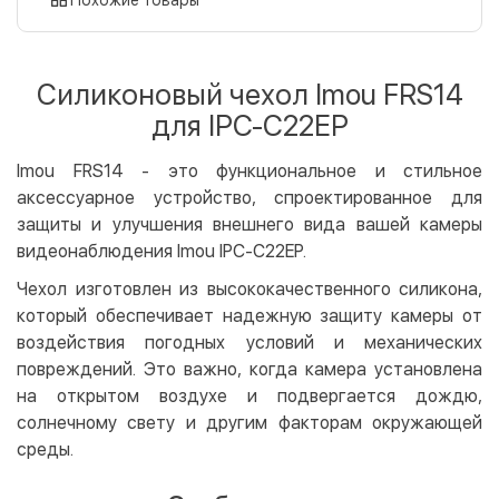
Оплата картой на сайте
Бесплатно
Privat24
Силиконовый чехол Imou FRS14
LiqPay
для IPC-C22EP
Apple Pay
Google Pay
Imou FRS14 - это функциональное и стильное
аксессуарное устройство, спроектированное для
Безналичный расчет
Бесплатно
защиты и улучшения внешнего вида вашей камеры
Оплата на карту юр.лица
видеонаблюдения Imou IPC-C22EP.
Оплата на счет юр.лица
Чехол изготовлен из высококачественного силикона,
который обеспечивает надежную защиту камеры от
Кредит
воздействия погодных условий и механических
Мгновенная рассрочка (Приватбанк)
повреждений. Это важно, когда камера установлена
Оплата частями (Приватбанк)
на открытом воздухе и подвергается дождю,
Покупка частями (Монобанк)
солнечному свету и другим факторам окружающей
среды.