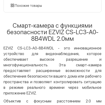
картой
Похожие товары
Оплата картой на сайте
Бесплатно
Privat24
Смарт-камера с функциями
LiqPay
безопасности EZVIZ CS-LC3-A0-
Apple Pay
8B4WDL 2.0мм
Google Pay
EZVIZ CS-LC3-A0-8B4WDL - это инновационное
Безналичный расчет
Бесплатно
устройство для видеонаблюдения, которое
Оплата на карту юр.лица
обеспечивает высокое разрешение и
Оплата на счет юр.лица
многофункциональность. Эта смарт-камера
предоставляет расширенные возможности для
Кредит
обеспечения безопасности вашего дома или рабочего
Мгновенная рассрочка (Приватбанк)
пространства и позволяет контролировать ситуацию
Оплата частями (Приватбанк)
в режиме реального времени через мобильное
Покупка частями (Монобанк)
приложение EZVIZ.
Объектив с фокусным расстоянием 2.0 мм