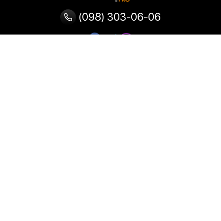
(098) 303-06-06
Категории
Популярные
Популярные
Популярные
категории
товары
запросы
Тепловизор
Прибор ночного видения
Бинокулярная лупа
Выжигатель по дереву
Ультразвуковая ванна
Паяльник