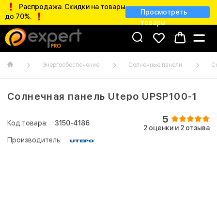
Распродажа. Скидки на товары
Просмотреть
до 70%.
товары
Энергообеспечение
Солнечные панели
С
Солнечная панель Utepo UPSP100-1
5
Код товара:
3150-4186
2 оценки и 2 отзывa
Производитель: