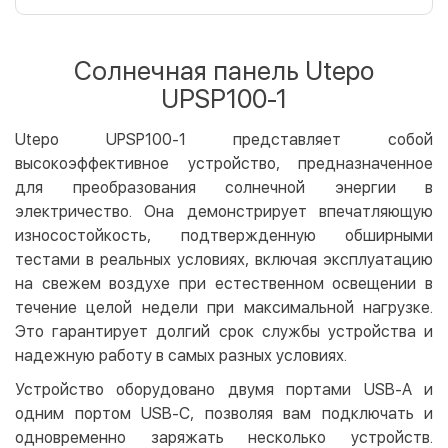
Оплата картой на сайте
Бесплатно
Privat24
Солнечная панель Utepo
LiqPay
UPSP100-1
Apple Pay
Google Pay
Utepo UPSP100-1 представляет собой
высокоэффективное устройство, предназначенное
Безналичный расчет
Бесплатно
для преобразования солнечной энергии в
Оплата на карту юр.лица
электричество. Она демонстрирует впечатляющую
Оплата на счет юр.лица
износостойкость, подтвержденную обширными
тестами в реальных условиях, включая эксплуатацию
Кредит
на свежем воздухе при естественном освещении в
Мгновенная рассрочка (Приватбанк)
течение целой недели при максимальной нагрузке.
Оплата частями (Приватбанк)
Это гарантирует долгий срок службы устройства и
надежную работу в самых разных условиях.
Покупка частями (Монобанк)
Устройство оборудовано двумя портами USB-A и
одним портом USB-C, позволяя вам подключать и
одновременно заряжать несколько устройств.